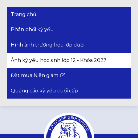
Trang chủ
Phân phối kỷ yếu
Hình ảnh trường học lớp dưới
Ảnh kỷ yếu học sinh lớp 12 - Khóa 2027
Đặt mua Niên giám
Liên
kết
Quảng cáo kỷ yếu cuối cấp
mở
trong
một
cửa
sổ
mới