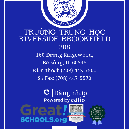
TRƯỜNG TRUNG HỌC
RIVERSIDE BROOKFIELD
208
160 Đường Ridgewood,
Bờ sông, IL 60546
Điện thoại:
(708) 442-7500
Số Fax: (708) 447-5570
Liên
Xáo
Đăng nhập
kết
trộn
Edlio
chân
trang
Logo
Được
chân
chân
cung
trang
trang
cấp
Liên
bởi