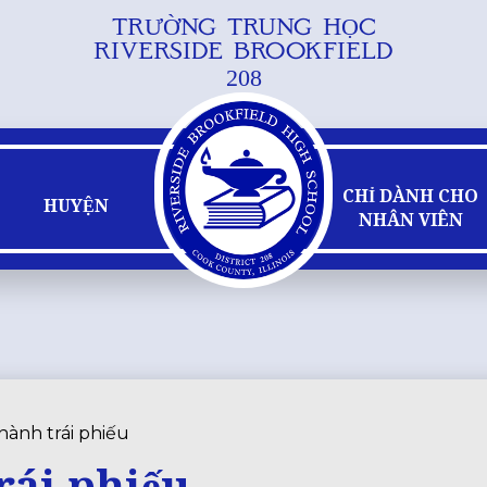
TRƯỜNG TRUNG HỌC
Bỏ
RIVERSIDE BROOKFIELD
qua
208
nội
dung
chính
CHỈ DÀNH CHO
HUYỆN
NHÂN VIÊN
hành trái phiếu
rái phiếu