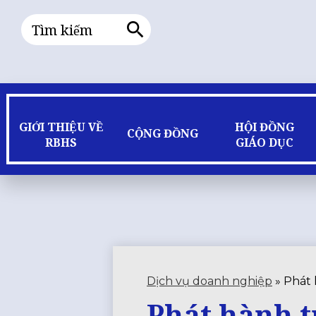
Tìm
kiếm
Tìm
kiếm
GIỚI THIỆU VỀ
HỘI ĐỒNG
CỘNG ĐỒNG
RBHS
GIÁO DỤC
Dịch vụ doanh nghiệp
»
Phát 
Phát hành t