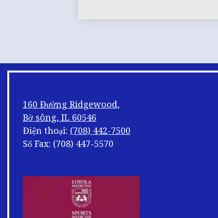
160 Đường Ridgewood,
Bờ sông, IL 60546
Điện thoại:
(708) 442-7500
Số Fax: (708) 447-5570
Xáo
trộn