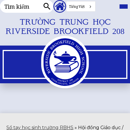
Tìm
Tiêu
Me
chí
Tiếng Việt
kiếm
đề
chu
Tìm
Liên
đổi
kiếm
Bỏ
TRƯỜNG TRUNG HỌC
kết
qua
phụ
RIVERSIDE BROOKFIELD 208
nội
dung
chính
Sổ tay học sinh trường RBHS
»
Hội đồng Giáo dục /