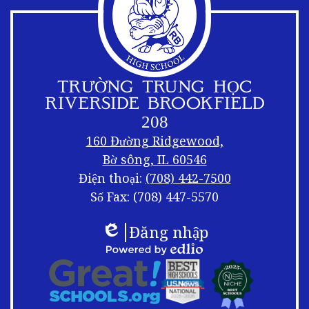
TRƯỜNG TRUNG HỌC
RIVERSIDE BROOKFIELD
208
160 Đường Ridgewood,
Bờ sông, IL 60546
Điện thoại:
(708) 442-7500
Số Fax: (708) 447-5570
Liên
Xáo
Đăng nhập
kết
trộn
Edlio
chân
trang
Logo
Được
chân
chân
cung
trang
trang
cấp