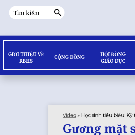
Tìm
kiếm
Tìm
kiếm
GIỚI THIỆU VỀ
HỘI ĐỒNG
CỘNG ĐỒNG
RBHS
GIÁO DỤC
Video
»
Học sinh tiêu biểu: Kỹ
Gương mặt s