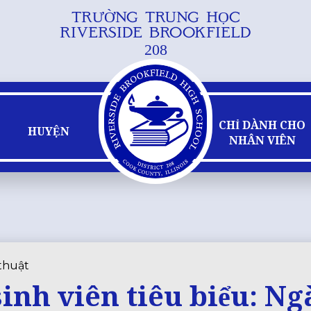
TRƯỜNG TRUNG HỌC
Bỏ
RIVERSIDE BROOKFIELD
qua
208
nội
dung
chính
CHỈ DÀNH CHO
HUYỆN
NHÂN VIÊN
 thuật
inh viên tiêu biểu: N