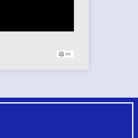
In
Liên