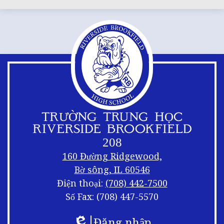
TRƯỜNG TRUNG HỌC
RIVERSIDE BROOKFIELD
208
160 Đường Ridgewood,
Bờ sông, IL 60546
Điện thoại:
(708) 442-7500
Số Fax: (708) 447-5570
Liên
Xáo
Đăng nhập
kết