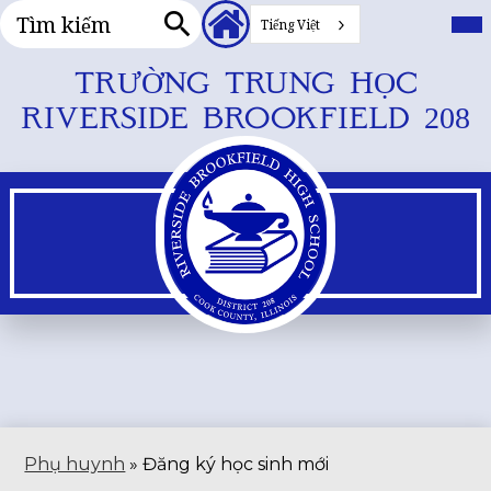
Tìm
Tiêu
Me
chí
Tiếng Việt
kiếm
đề
chu
Tìm
Liên
đổi
kiếm
Bỏ
TRƯỜNG TRUNG HỌC
kết
qua
phụ
RIVERSIDE BROOKFIELD 208
nội
dung
chính
Phụ huynh
»
Đăng ký học sinh mới