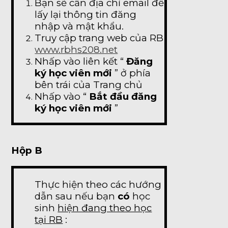
Bạn sẽ cần địa chỉ email để
lấy lại thông tin đăng
nhập và mật khẩu.
Truy cập trang web của RB
www.rbhs208.net
Nhấp vào liên kết “
Đăng
ký học viên mới
” ở phía
bên trái của Trang chủ
Nhấp vào “
Bắt đầu đăng
ký học viên mới
”
Hộp B
Thực hiện theo các hướng
dẫn sau nếu bạn
có
học
sinh
hiện đang theo học
tại RB
: