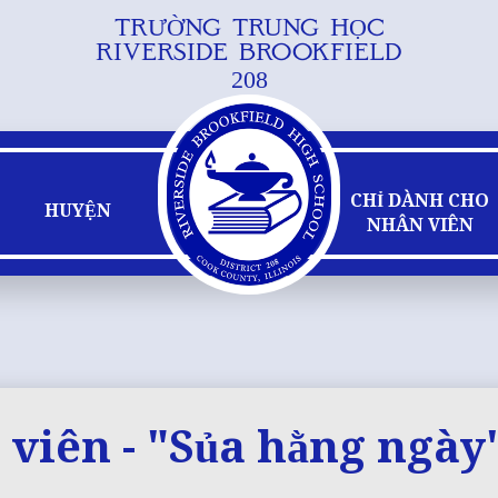
TRƯỜNG TRUNG HỌC
Bỏ
RIVERSIDE BROOKFIELD
qua
208
nội
dung
chính
CHỈ DÀNH CHO
HUYỆN
NHÂN VIÊN
 viên - "Sủa hằng ngày