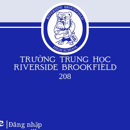
TRƯỜNG TRUNG HỌC
RIVERSIDE BROOKFIELD
208
Logo
chân
Đăng nhập
trang
dlio