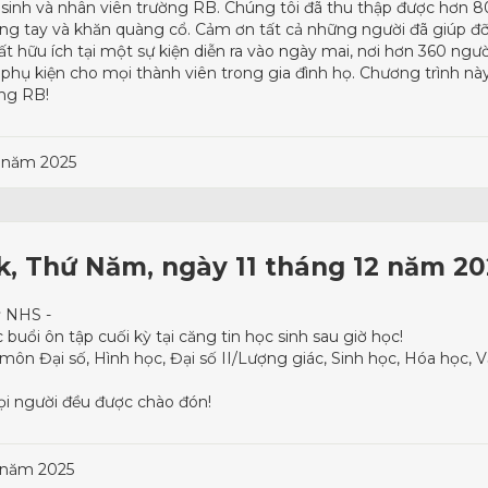
inh và nhân viên trường RB. Chúng tôi đã thu thập được hơn 8
g tay và khăn quàng cổ. Cảm ơn tất cả những người đã giúp đ
t hữu ích tại một sự kiện diễn ra vào ngày mai, nơi hơn 360 ngư
phụ kiện cho mọi thành viên trong gia đình họ. Chương trình này 
ng RB!
2 năm 2025
rk, Thứ Năm, ngày 11 tháng 12 năm 20
ỳ NHS -
uổi ôn tập cuối kỳ tại căng tin học sinh sau giờ học!
môn Đại số, Hình học, Đại số II/Lượng giác, Sinh học, Hóa học, V
i người đều được chào đón!
 năm 2025