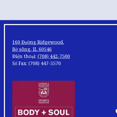
160 Đường Ridgewood,
Bờ sông, IL 60546
Điện thoại:
(708) 442-7500
Số Fax: (708) 447-5570
Xáo
trộn
chân
trang
E