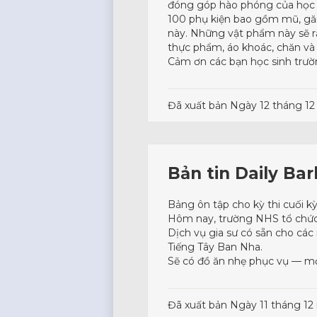
đóng góp hào phóng của học s
100 phụ kiện bao gồm mũ, găn
này. Những vật phẩm này sẽ rấ
thực phẩm, áo khoác, chăn và 
Cảm ơn các bạn học sinh trườ
Đã xuất bản
Ngày 12 tháng 1
Bản tin Daily Ba
Bảng ôn tập cho kỳ thi cuối k
Hôm nay, trường NHS tổ chức b
Dịch vụ gia sư có sẵn cho các 
Tiếng Tây Ban Nha.
Sẽ có đồ ăn nhẹ phục vụ — mọ
Đã xuất bản
Ngày 11 tháng 12