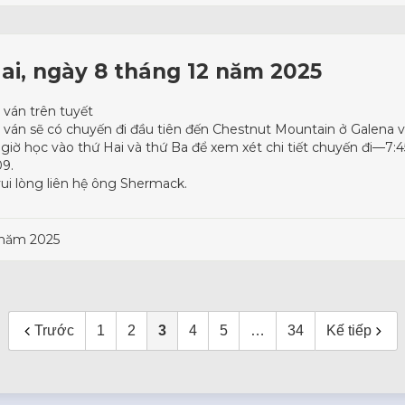
Hai, ngày 8 tháng 12 năm 2025
t ván trên tuyết
ợt ván sẽ có chuyến đi đầu tiên đến Chestnut Mountain ở Galena v
giờ học vào thứ Hai và thứ Ba để xem xét chi tiết chuyến đi—7:45
09.
ui lòng liên hệ ông Shermack.
 năm 2025
Trước
1
2
3
4
5
…
34
Kế tiếp