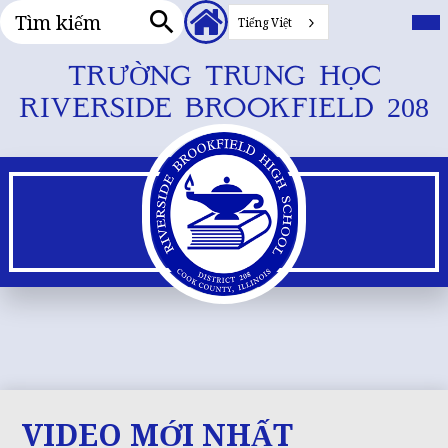
Tìm
Tiêu
Me
chí
Tiếng Việt
kiếm
đề
chu
Tìm
Liên
đổi
kiếm
Bỏ
TRƯỜNG TRUNG HỌC
kết
qua
phụ
RIVERSIDE BROOKFIELD 208
nội
dung
chính
VIDEO MỚI NHẤT