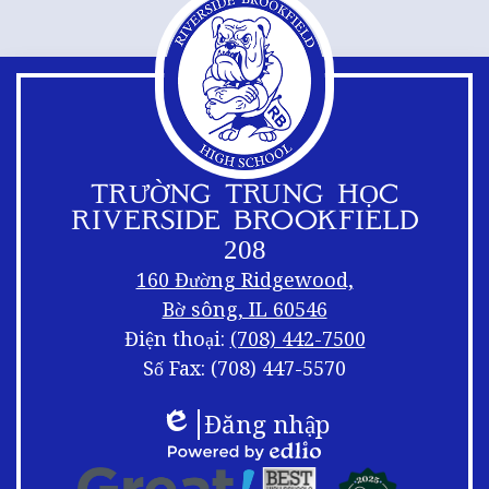
TRƯỜNG TRUNG HỌC
RIVERSIDE BROOKFIELD
208
160 Đường Ridgewood,
Bờ sông, IL 60546
Điện thoại:
(708) 442-7500
Số Fax: (708) 447-5570
Liên
Xáo
Đăng nhập
kết
trộn
Edlio
chân
trang
Logo
Được
chân