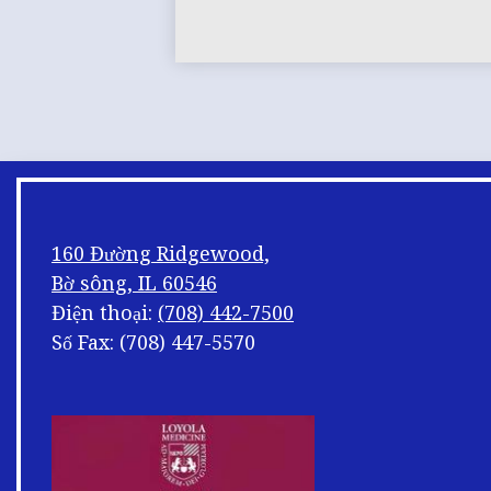
160 Đường Ridgewood,
Bờ sông, IL 60546
Điện thoại:
(708) 442-7500
Số Fax: (708) 447-5570
Xáo
trộn