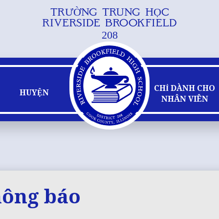
TRƯỜNG TRUNG HỌC
Bỏ
RIVERSIDE BROOKFIELD
qua
208
nội
dung
chính
CHỈ DÀNH CHO
HUYỆN
NHÂN VIÊN
hông báo